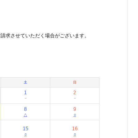
ご請求させていただく場合がございます。
土
日
1
2
－
－
8
9
△
○
15
16
○
○