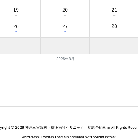
19
20
21
－
－
－
28
26
27
－
○
○
2026年8月
yright ©
2026
神戸三宮歯科・矯正歯科クリニック｜初診予約画面
All Rights Rese
WordPress Luxeritas Theme is provided by "
Thought is free
".